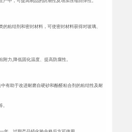
生产中，可提高制品的防潮性及增加压缩回弹性。
类的粘结剂和密封材料，可使密封材料获得对玻璃、
。
粘附力,降低固化温度、提高防腐性。
造中有助于改进耐磨自硬砂和酚醛粘合剂的粘结性及耐
酸等。
期一年，过期产品经化验合格后方可使用。