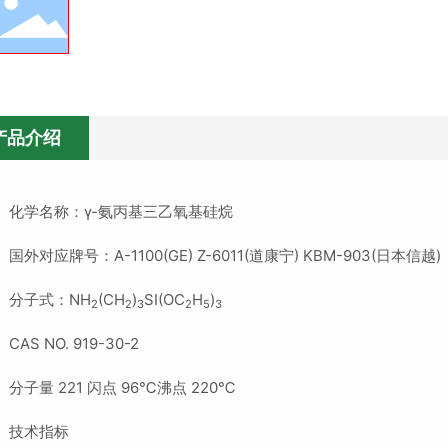
产品介绍
、化学名称：γ-氨丙基三乙氧基硅烷
国外对应牌号：A-1100(GE) Z-6011(道康宁) KBM-903(日本信越)
、分子式：NH
(CH
)
SI(OC
H
)
2
2
3
2
5
3
CAS NO. 919-30-2
、分子量 221 闪点 96℃沸点 220℃
、技术指标