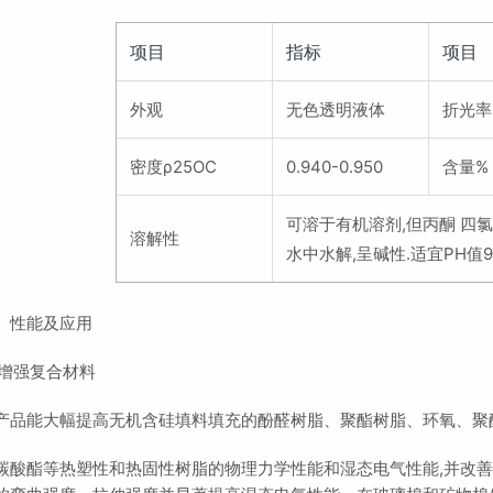
项目
指标
项目
外观
无色透明液体
折光率
密度ρ25OC
0.940-0.950
含量%
可溶于有机溶剂,但丙酮 四
溶解性
水中水解,呈碱性.适宜PH值9.0
、性能及应用
 增强复合材料
产品能大幅提高无机含硅填料填充的酚醛树脂、聚酯树脂、环氧、聚
碳酸酯等热塑性和热固性树脂的物理力学性能和湿态电气性能,并改善