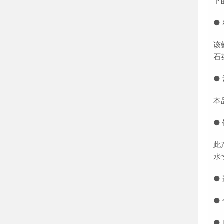
下
●
该
石
●
本
●
此
水
●
●
●