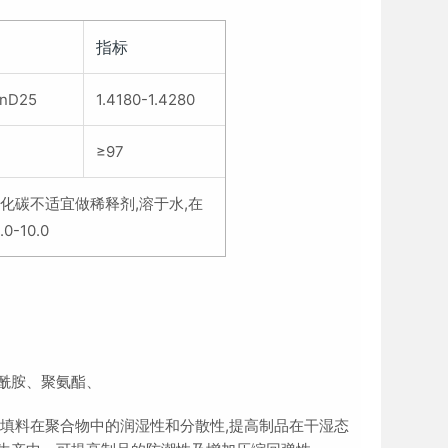
指标
nD25
1.4180-1.4280
≥97
氯化碳不适宜做稀释剂,溶于水,在
-10.0
酰胺、聚氨酯、
填料在聚合物中的润湿性和分散性,提高制品在干湿态