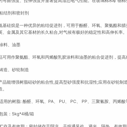
的弯曲强度、拉伸强度并显著提高湿态电气性能。在玻璃棉和矿物棉
 粘结剂和密封剂
氨基硅烷是一种优异的粘结促进剂，可用于酚醛、环氧、聚氨酯和腈
英、金属及其它基材的长久粘合,对气候有极好的稳定性和高伸长率
 涂料、油墨
品可用作聚氨酯、环氧和丙烯酸乳胶涂料和油墨的粘合促进剂，提高
 铸造、砂轮制造
产品能增强树脂硅砂的粘合性,提高型砂强度和抗湿性;应用在砂轮制
性。
 适用的树脂: 酚醛、环氧、PA、 PU、 PC、 PP、三聚氰胺、丙烯
 包装：5kg*4桶/箱
 贮存及有效期：密封储存于阴凉、干燥通风处，避光、隔热。有效