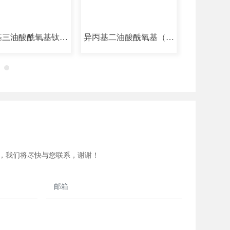
基三油酸酰氧基钛酸
异丙基二油酸酰氧基（二
异丙基三(
酯
辛基磷酸酰氧基）钛酸酯
酰氧
，我们将尽快与您联系，谢谢！