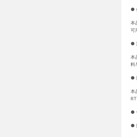
●
本
可
●
本
料
●
本
R
●
●