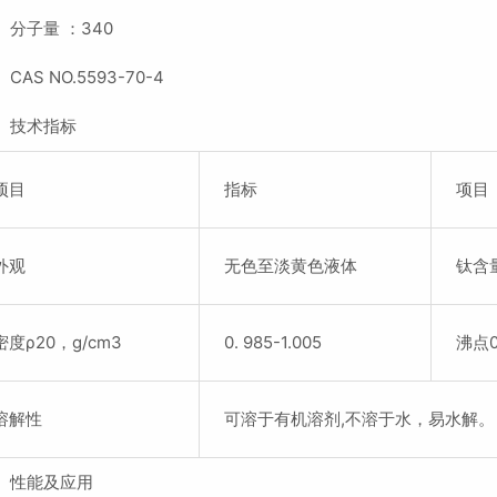
、分子量 ：340
CAS NO.5593-70-4
、技术指标
项目
指标
项目
外观
无色至淡黄色液体
钛含
密度ρ20，g/cm3
0. 985-1.005
沸点0
溶解性
可溶于有机溶剂,不溶于水，易水解。
、性能及应用