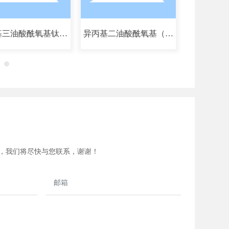
三(二异辛基焦磷酸
双(二异辛基焦磷酸酰氧基)
酰氧基)钛酸酯
乙撑钛酸酯
，我们将尽快与您联系，谢谢！