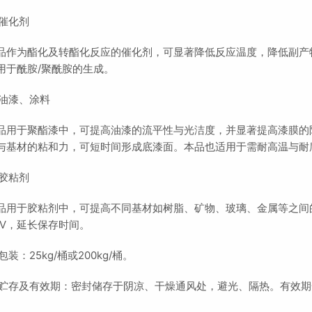
 催化剂
品作为酯化及转酯化反应的催化剂，可显著降低反应温度，降低副产
用于酰胺/聚酰胺的生成。
 油漆、涂料
品用于聚酯漆中，可提高油漆的流平性与光洁度，并显著提高漆膜的
与基材的粘和力，可短时间形成底漆面。本品也适用于需耐高温与耐
 胶粘剂
品用于胶粘剂中，可提高不同基材如树脂、矿物、玻璃、金属等之间
TV，延长保存时间。
 包装：25kg/桶或200kg/桶。
 贮存及有效期：密封储存于阴凉、干燥通风处，避光、隔热。有效